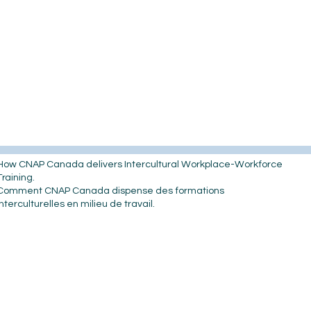
How CNAP Canada delivers Intercultural Workplace-Workforce
Training.
Comment CNAP Canada dispense des formations
interculturelles en milieu de travail.