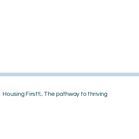
Housing First!!... The pathway to thriving
Logement d'abord !… La voie vers la prospérité