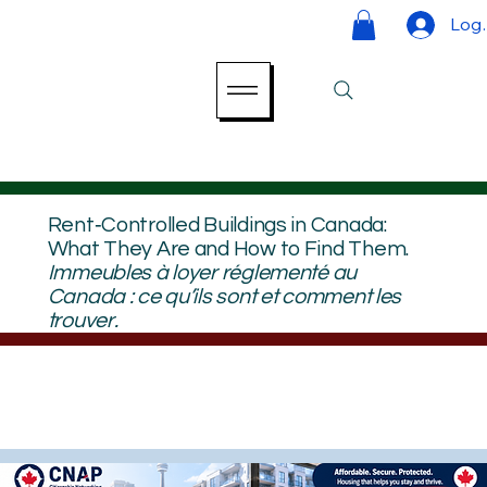
Log 
Rent‑Controlled Buildings in Canada:
What They Are and How to Find Them.
Immeubles à loyer réglementé au
Canada : ce qu’ils sont et comment les
trouver.